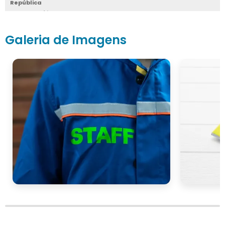
República
Santa Cecília
Santa Efigênia
Sé
Galeria de Imagens
Vila Buarque