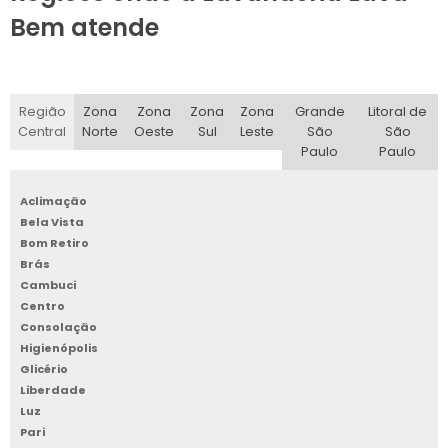
Bem atende
Região
Zona
Zona
Zona
Zona
Grande
Litoral de
Central
Norte
Oeste
Sul
Leste
São
São
Paulo
Paulo
Aclimação
Bela Vista
Bom Retiro
Brás
Cambuci
Centro
Consolação
Higienópolis
Glicério
Liberdade
Luz
Pari