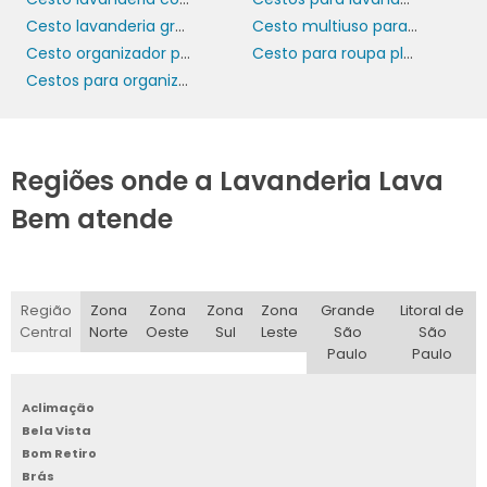
Cesto lavanderia grande
Cesto multiuso para lavanderia
Cesto organizador para lavanderia
Cesto para roupa plastico
Cestos para organizar lavanderia
Regiões onde a Lavanderia Lava
Bem atende
Região
Zona
Zona
Zona
Zona
Grande
Litoral de
Central
Norte
Oeste
Sul
Leste
São
São
Paulo
Paulo
Aclimação
Bela Vista
Bom Retiro
Brás