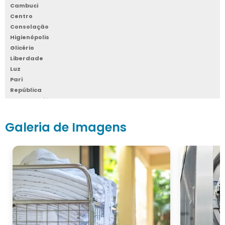
Cambuci
Centro
Consolação
Higienópolis
Glicério
Liberdade
Luz
Pari
República
Santa Cecília
Santa Efigênia
Sé
Galeria de Imagens
Vila Buarque