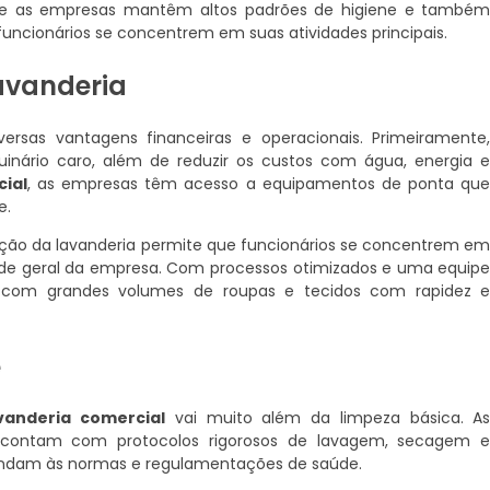
que as empresas mantêm altos padrões de higiene e també
ncionários se concentrem em suas atividades principais.
Lavanderia
iversas vantagens financeiras e operacionais. Primeiramente
inário caro, além de reduzir os custos com água, energia 
ial
, as empresas têm acesso a equipamentos de ponta qu
e.
ção da lavanderia permite que funcionários se concentrem e
ade geral da empresa. Com processos otimizados e uma equip
dar com grandes volumes de roupas e tecidos com rapidez 
e
vanderia comercial
vai muito além da limpeza básica. A
 contam com protocolos rigorosos de lavagem, secagem 
tendam às normas e regulamentações de saúde.