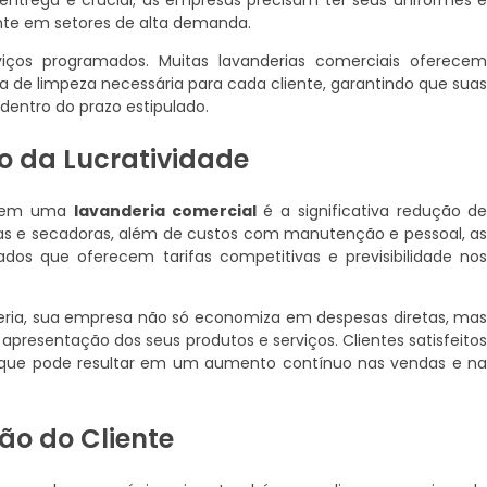
a entrega é crucial; as empresas precisam ter seus uniformes 
nte em setores de alta demanda.
viços programados. Muitas lavanderias comerciais oferece
a de limpeza necessária para cada cliente, garantindo que sua
dentro do prazo estipulado.
 da Lucratividade
ir em uma
lavanderia comercial
é a significativa redução d
oras e secadoras, além de custos com manutenção e pessoal, a
os que oferecem tarifas competitivas e previsibilidade no
eria, sua empresa não só economiza em despesas diretas, ma
apresentação dos seus produtos e serviços. Clientes satisfeito
 que pode resultar em um aumento contínuo nas vendas e n
o do Cliente