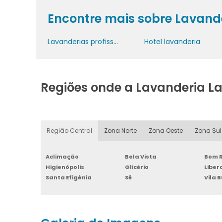
Encontre mais sobre Lavand
Lavanderias profissionais
Hotel lavanderia
Regiões onde a Lavanderia L
Região Central
Zona Norte
Zona Oeste
Zona Sul
Aclimação
Bela Vista
Bom R
Higienópolis
Glicério
Libe
Santa Efigênia
Sé
Vila 