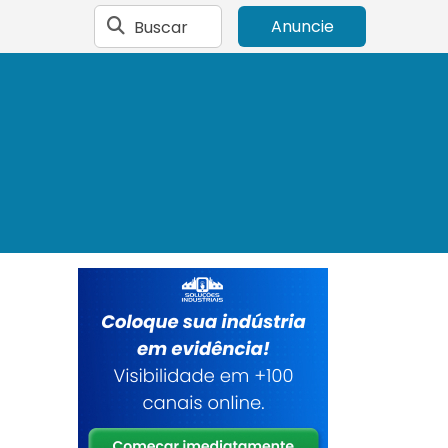
Buscar
Anuncie
,
a
m
A