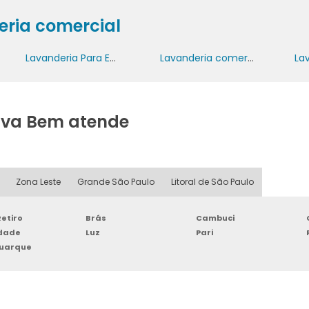
eria comercial
Lavanderia Para Empresas
Lavanderia comercial
La
ava Bem atende
Zona Leste
Grande São Paulo
Litoral de São Paulo
etiro
Brás
Cambuci
rdade
Luz
Pari
Buarque