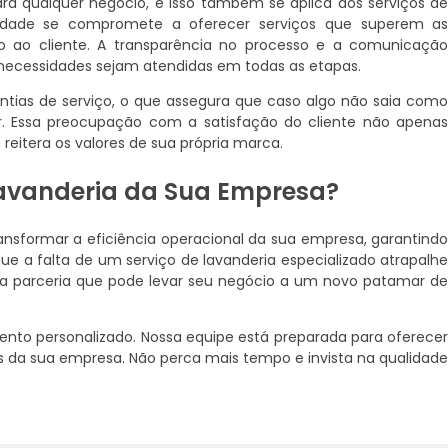
ara qualquer negócio, e isso também se aplica aos serviços d
dade se compromete a oferecer serviços que superem a
o ao cliente. A transparência no processo e a comunicaçã
 necessidades sejam atendidas em todas as etapas.
ntias de serviço, o que assegura que caso algo não saia com
gir. Essa preocupação com a satisfação do cliente não apena
eitera os valores de sua própria marca.
Lavanderia da Sua Empresa?
nsformar a eficiência operacional da sua empresa, garantind
ue a falta de um serviço de lavanderia especializado atrapalh
uma parceria que pode levar seu negócio a um novo patamar d
ento personalizado. Nossa equipe está preparada para oferece
da sua empresa. Não perca mais tempo e invista na qualidad